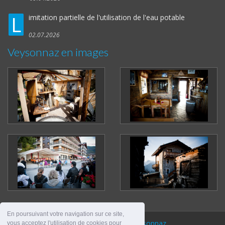
L
imitation partielle de l'utilisation de l'eau potable
02.07.2026
Veysonnaz en images
En poursuivant votre navigation sur ce site,
© 2026
Commune de Veysonnaz
vous acceptez l'utilisation de cookies pour