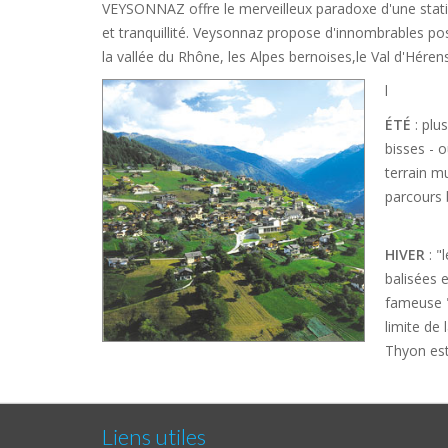
VEYSONNAZ offre le merveilleux paradoxe d'une stat
et tranquillité. Veysonnaz propose d'innombrables pos
la vallée du Rhône, les Alpes bernoises,le Val d'Hérens
l
ÉTÉ
: plu
bisses - 
terrain mu
parcours 
HIVER
: "
balisées 
fameuse "
limite de
Thyon est
Liens utiles