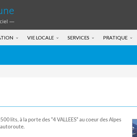
une
iciel —
ATION
VIE LOCALE
SERVICES
PRATIQUE
00 lits, à la porte des "4 VALLEES" au coeur des Alpes
l'autoroute.