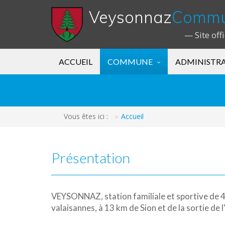
Veysonnaz
Comm
— Site off
ACCUEIL
COMMUNE
ADMINISTR
Vous êtes ici :
Accueil
Présentation
VEYSONNAZ, station familiale et sportive de 45
valaisannes, à 13 km de Sion et de la sortie de 