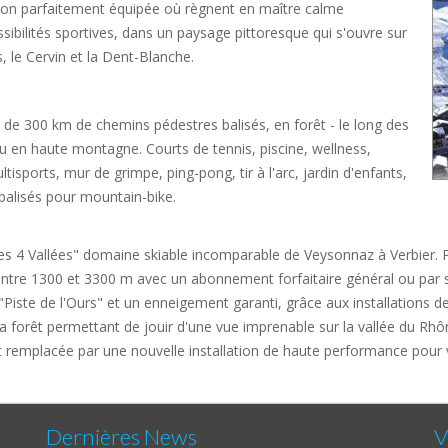
ion parfaitement équipée où règnent en maître calme
sibilités sportives, dans un paysage pittoresque qui s'ouvre sur
, le Cervin et la Dent-Blanche.
s de 300 km de chemins pédestres balisés, en forêt - le long des
ou en haute montagne. Courts de tennis, piscine, wellness,
ltisports, mur de grimpe, ping-pong, tir à l'arc, jardin d'enfants,
balisés pour mountain-bike.
les 4 Vallées" domaine skiable incomparable de Veysonnaz à Verbier
entre 1300 et 3300 m avec un abonnement forfaitaire général ou par se
Piste de l'Ours" et un enneigement garanti, grâce aux installations de
 la forêt permettant de jouir d'une vue imprenable sur la vallée du Rh
 remplacée par une nouvelle installation de haute performance pour v
Dernières News
V