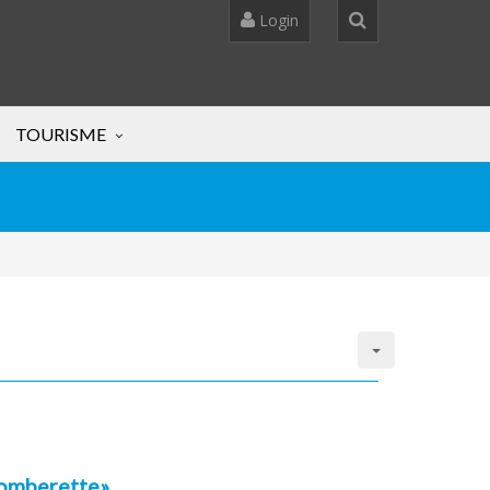
Login
TOURISME
omberette»