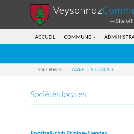
Veysonnaz
Comm
— Site off
ACCUEIL
COMMUNE
ADMINISTR
Vous êtes ici :
Accueil
VIE LOCALE
Sociétés locales
Football-club Printse-Nendaz