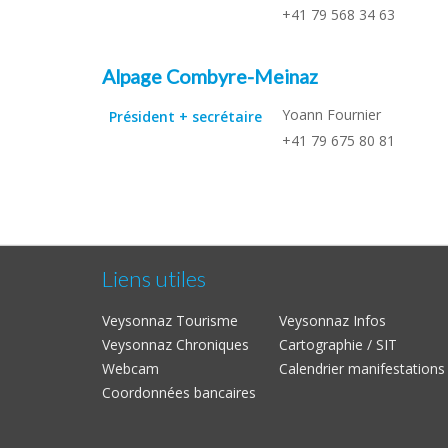
+41 79 568 34 63
Alpage Combyre-Meinaz
Yoann Fournier
Président + secrétaire
+41 79 675 80 81
Liens utiles
Veysonnaz Tourisme
Veysonnaz Infos
Veysonnaz Chroniques
Cartographie / SIT
Webcam
Calendrier manifestations
Coordonnées bancaires