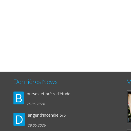
Dernières News
V
B
ourses et prêts d'étude
25.06.2024
D
anger d'incendie 5/5
29.05.2026