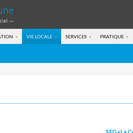
une
iciel —
ATION
VIE LOCALE
SERVICES
PRATIQUE
SFG «La C