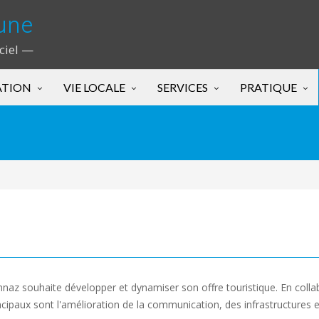
une
iciel —
ATION
VIE LOCALE
SERVICES
PRATIQUE
 souhaite développer et dynamiser son offre touristique. En collabo
ncipaux sont l'amélioration de la communication, des infrastructures et