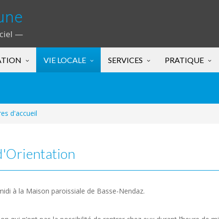
une
iciel —
ATION
VIE LOCALE
SERVICES
PRATIQUE
res d'accueil
d'Orientation
 midi à la Maison paroissiale de Basse-Nendaz.