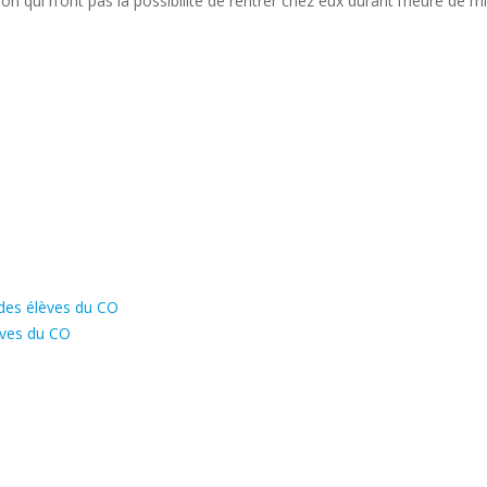
ion qui n’ont pas la possibilité de rentrer chez eux durant l’heure de mi
l des élèves du CO
èves du CO