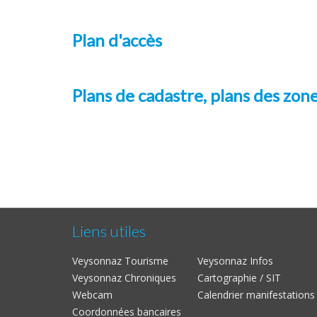
Plan d'accès
Plans de cadastre, plans des zone
Liens utiles
Veysonnaz Tourisme
Veysonnaz Infos
Veysonnaz Chroniques
Cartographie / SIT
Webcam
Calendrier manifestations
Coordonnées bancaires