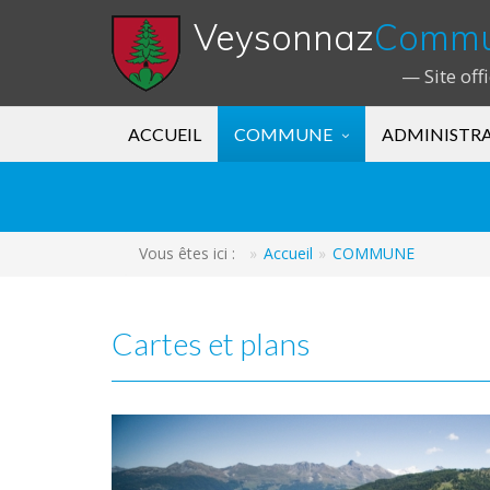
Veysonnaz
Comm
— Site off
ACCUEIL
COMMUNE
ADMINISTR
Vous êtes ici :
Accueil
COMMUNE
Cartes et plans