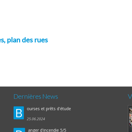
s, plan des rues
Dernières News
V
B
ourses et prêts d'étude
25.06.2024
anger d'incendie 5/5