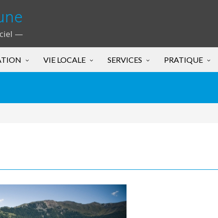
une
iciel —
ATION
VIE LOCALE
SERVICES
PRATIQUE