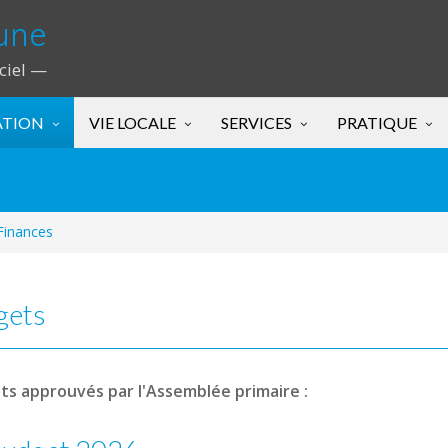
une
iciel —
ATION
VIE LOCALE
SERVICES
PRATIQUE
Finances
gets
s approuvés par l'Assemblée primaire :