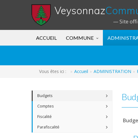
Veysonnaz
Comm
— Site off
ACCUEIL
COMMUNE
ADMINISTR
Vous êtes ici :
Accueil
ADMINISTRATION
Bud
Budgets
Comptes
Fiscalité
Budget
Parafiscalité