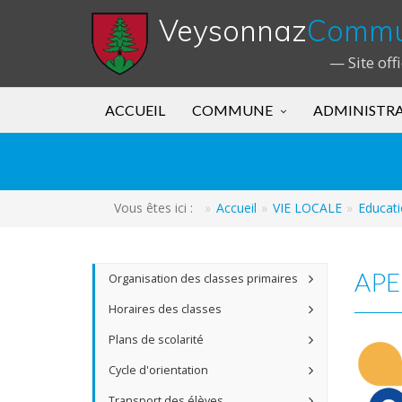
Veysonnaz
Comm
— Site off
ACCUEIL
COMMUNE
ADMINISTR
Vous êtes ici :
Accueil
VIE LOCALE
Educati
APEN
Organisation des classes primaires
Horaires des classes
Plans de scolarité
Cycle d'orientation
Transport des élèves