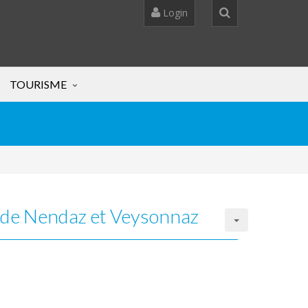
Login
TOURISME
s de Nendaz et Veysonnaz