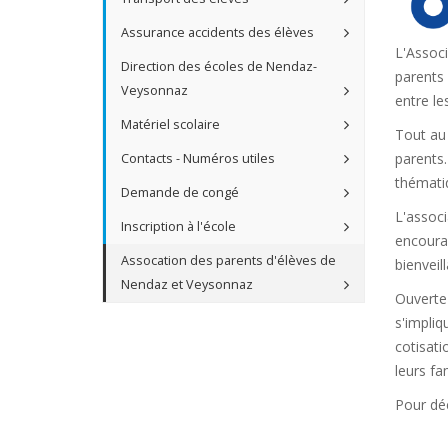
Assurance accidents des élèves
L'Associ
Direction des écoles de Nendaz-
parents 
Veysonnaz
entre le
Matériel scolaire
Tout au
parents.
Contacts - Numéros utiles
thématiq
Demande de congé
L'associ
Inscription à l'école
encourag
Assocation des parents d'élèves de
bienveil
Nendaz et Veysonnaz
Ouverte 
s'impliq
cotisati
leurs fam
Pour déc