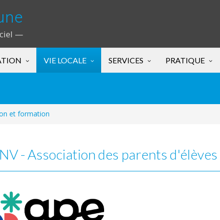
une
iciel —
ATION
VIE LOCALE
SERVICES
PRATIQUE
on et formation
V - Association des parents d'élève