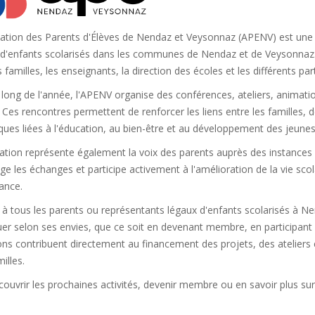
ation des Parents d'Élèves de Nendaz et Veysonnaz (APENV) est une a
d'enfants scolarisés dans les communes de Nendaz et de Veysonnaz. S
s familles, les enseignants, la direction des écoles et les différents par
 long de l'année, l'APENV organise des conférences, ateliers, anima
 Ces rencontres permettent de renforcer les liens entre les familles, d
ues liées à l'éducation, au bien-être et au développement des jeunes
ation représente également la voix des parents auprès des instances sc
e les échanges et participe activement à l'amélioration de la vie scol
lance.
à tous les parents ou représentants légaux d'enfants scolarisés à N
uer selon ses envies, que ce soit en devenant membre, en participant 
ons contribuent directement au financement des projets, des ateliers 
illes.
ouvrir les prochaines activités, devenir membre ou en savoir plus sur