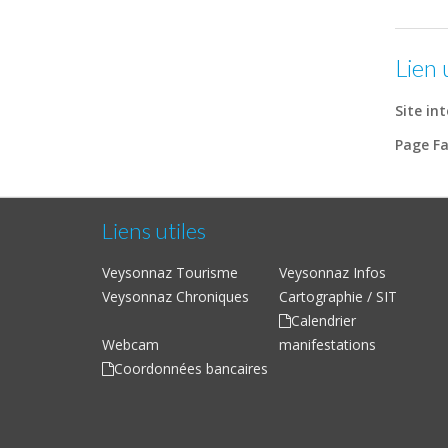
Lien 
Site in
Page Fa
Liens utiles
Veysonnaz Tourisme
Veysonnaz Infos
Veysonnaz Chroniques
Cartographie / SIT
Calendrier
Webcam
manifestations
Coordonnées bancaires