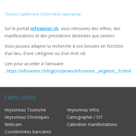
Trouvez rapidement l'information appropriée
Sur le portail
infosenior.ch
, vous retrouvez des offres, des
manifestations et des prestations destinées aux seniors.
Vous pouvez adapter la recherche à vos besoins en fonction
d'un lieu, d'une catégorie ou d'un mot-clé.
Lien pour accéder à l'annuaire
:
https://infosenior.ch/logicio/pmws/infosenior__angebot__fr.html
Liens utiles
Veysonnaz Tourisme
Veysonnaz Infos
Veysonnaz Chroniques
Cartographie / SIT
Webcam
Calendrier manifestations
Coordonnées bancaires