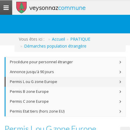
veysonnaz
commune
Toggle
navigation
Vous êtes ici :
Accueil
PRATIQUE
Démarches population étrangère
Procédure pour personnel étranger
Annonce jusqu'à 90 jours
Permis L ou G zone Europe
Permis B zone Europe
Permis C zone Europe
Permis Etat tiers (hors zone EU)
Permis L ou G zone Europe