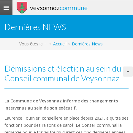
veysonnaz
commune
Toggle
navigation
Dernières NEWS
Vous êtes ici :
Accueil
Dernières News
Démissions et élection au sein du
Conseil communal de Veysonnaz
La Commune de Veysonnaz informe des changements
intervenus au sein de son exécutif.
Laurence Fournier, conseillère en place depuis 2021, a quitté ses
fonctions pour des raisons de santé. Le Conseil communal la
remercie pour le travail fourni durant ces cinq dernières années.